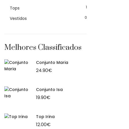
1
Tops
0
Vestidos
Melhores Classificados
Conjunto Maria
24.90
€
Conjunto Isa
19.90
€
Top Irina
12.00
€