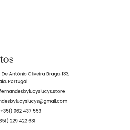
tos
De António Oliveira Braga, 133,
ia, Portugal
@fernandesbylucyslucys.store
andesbylucyslucys@gmail.com
(+351) 962 437 553
351) 229 422 631