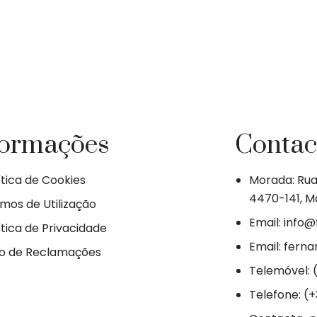
formações
Contac
ítica de Cookies
Morada: Rua 
4470-141, Ma
mos de Utilização
Email: info
ítica de Privacidade
Email: fern
ro de Reclamações
Telemóvel: 
Telefone: (+