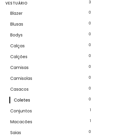
3
VESTUÁRIO
0
Blazer
0
Blusas
0
Bodys
0
Calças
0
Calções
0
Camisas
0
Camisolas
0
Casacos
0
Coletes
1
Conjuntos
1
Macacões
0
Saias