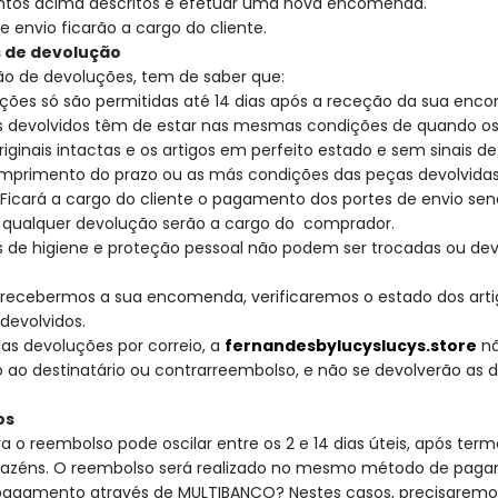
tos acima descritos e efetuar uma nova encomenda.
e envio ficarão a cargo do cliente.
 de devolução
ão de devoluções, tem de saber que:
uções só são permitidas até 14 dias após a receção da sua enc
os devolvidos têm de estar nas mesmas condições de quando
riginais intactas e os artigos em perfeito estado e sem sinais de
mprimento do prazo ou as más condições das peças devolvida
Ficará a cargo do cliente o pagamento dos portes de envio se
a qualquer devolução serão a cargo do comprador.
os de higiene e proteção pessoal não podem ser trocadas ou de
 recebermos a sua encomenda, verificaremos o estado dos arti
 devolvidos.
as devoluções por correio, a
fernandesbylucyslucys.store
nã
ao destinatário ou contrarreembolso, e não se devolverão as 
os
a o reembolso pode oscilar entre os 2 e 14 dias úteis, após te
azéns. O reembolso será realizado no mesmo método de pagam
 pagamento através de MULTIBANCO? Nestes casos, precisaremos 