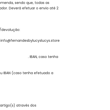
ncomenda, sendo que, todas as
dor. Deverá efetuar o envio até 2
/devolução:
a info@fernandesbylucyslucys.store
 mesma; . IBAN, caso tenha
eu IBAN (caso tenha efetuado a
 artigo(s) através dos