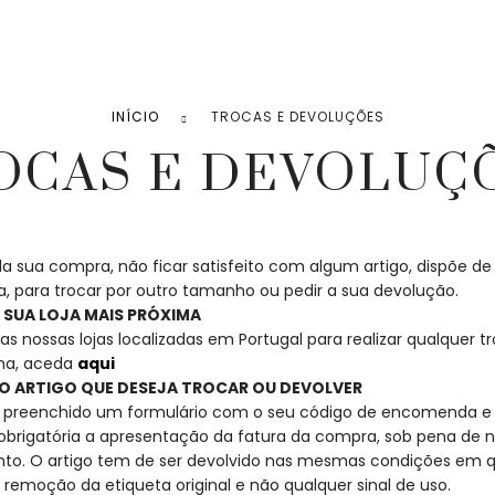
INÍCIO
TROCAS E DEVOLUÇÕES
OCAS E DEVOLUÇ
da sua compra, não ficar satisfeito com algum artigo, dispõe de
 para trocar por outro tamanho ou pedir a sua devolução.
A SUA LOJA MAIS PRÓXIMA
s nossas lojas localizadas em Portugal para realizar qualquer t
ma, aceda
aqui
O ARTIGO QUE DESEJA TROCAR OU DEVOLVER
rá preenchido um formulário com o seu código de encomenda e 
 obrigatória a apresentação da fatura da compra, sob pena de n
to. O artigo tem de ser devolvido nas mesmas condições em q
 remoção da etiqueta original e não qualquer sinal de uso.