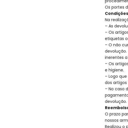
procedimen
Os portes d
Condições
Na realizaç
– As devol
– Os artig
etiquetas o
– O não cu
devolução. 
inerentes 
– Os artig
e higiene.
– Logo que
dos artigos
– No caso d
pagamento 
devolução.
Reembols
O prazo par
nossos arm
Realizou o