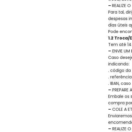
–
REALIZE O
Para tal, d
despesas i
dias úteis 
Pode encon
1.2 Troca/
Tem até 14
–
ENVIE UM 
Caso deseje
indicando:
. código d
. referênci
. IBAN, cas
–
PREPARE 
Embale os s
compra por
–
COLE A E
Enviaremos
encomenda
–
REALIZE O