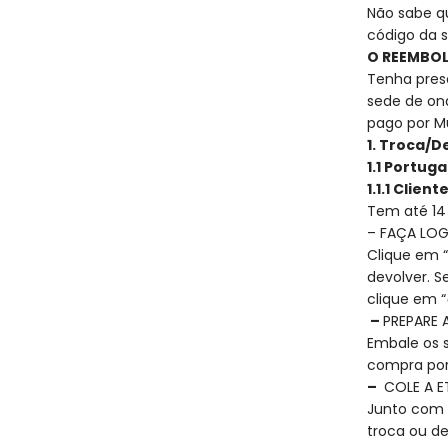
Não sabe q
código da 
O REEMBOL
Tenha prese
sede de on
pago por Mu
1. Troca/D
1.1 Portug
1.1.1 Clien
Tem até 14
– FAÇA LO
Clique em 
devolver. S
clique em “
–
PREPARE
Embale os s
compra por
–
COLE A E
Junto com 
troca ou d