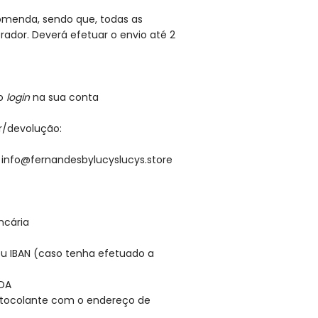
ncomenda, sendo que, todas as
ador. Deverá efetuar o envio até 2
vo
login
na sua conta
r/devolução:
a info@fernandesbylucyslucys.store
ncária
eu IBAN (caso tenha efetuado a
DA
utocolante com o endereço de