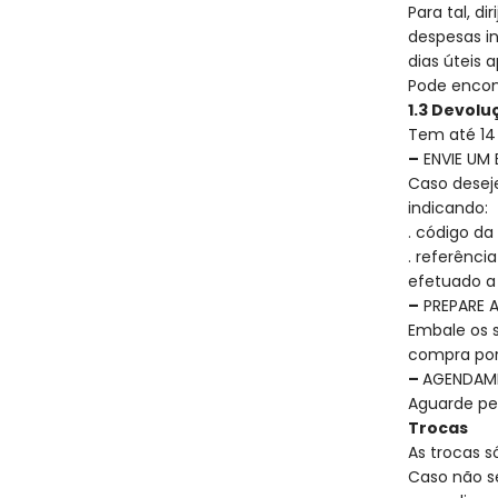
Para tal, d
despesas i
dias úteis 
Pode encon
1.3 Devolu
Tem até 14
–
ENVIE UM
Caso deseje
indicando:
. código d
. referê
efetuado a
–
PREPARE 
Embale os s
compra por
–
AGENDAM
Aguarde pe
Trocas
As trocas s
Caso não se