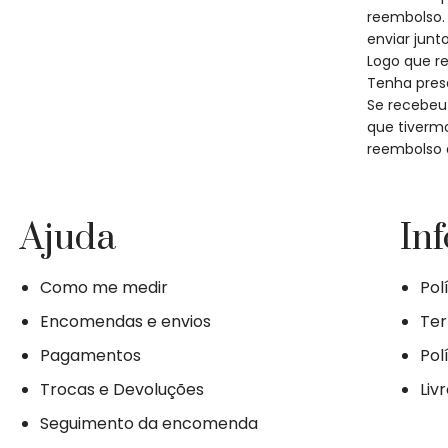
reembolso. 
enviar jun
Logo que r
Tenha pres
Se recebeu 
que tivermo
reembolso d
Ajuda
In
Como me medir
Pol
Encomendas e envios
Ter
Pagamentos
Pol
Trocas e Devoluções
Liv
Seguimento da encomenda