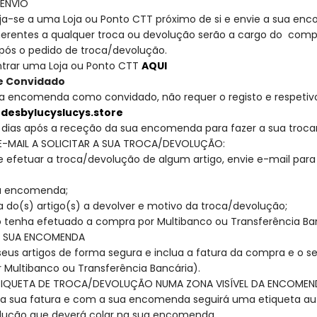
 ENVIO
irija-se a uma Loja ou Ponto CTT próximo de si e envie a sua e
nerentes a qualquer troca ou devolução serão a cargo do compr
após o pedido de troca/devolução.
trar uma Loja ou Ponto CTT
AQUI
nte Convidado
a encomenda como convidado, não requer o registo e respeti
desbylucyslucys.store
 dias após a receção da sua encomenda para fazer a sua troca
 E-MAIL A SOLICITAR A SUA TROCA/DEVOLUÇÃO:
 efetuar a troca/devolução de algum artigo, envie e-mail par
a encomenda;
a do(s) artigo(s) a devolver e motivo da troca/devolução;
so tenha efetuado a compra por Multibanco ou Transferência Ba
A SUA ENCOMENDA
eus artigos de forma segura e inclua a fatura da compra e o s
 Multibanco ou Transferência Bancária).
TIQUETA DE TROCA/DEVOLUÇÃO NUMA ZONA VISÍVEL DA ENCOMEN
a sua fatura e com a sua encomenda seguirá uma etiqueta a
lução que deverá colar na sua encomenda.