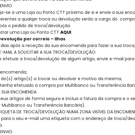
 ENVIO
irija-se a uma Loja ou Ponto CTT próximo de si e envie a sua e
nerentes a qualqer troca ou devolução serão a cargo do compra
após o pedido de troca/devolução.
trar uma Loja ou Ponto CTT
AQUI
Devolução por correio – Ilhas
 dias após a receção da sua encomenda para fazer a sua troca
E-MAIL A SOLICITAR A SUA TROCA/DEVOLUÇÃO:
 efetuar a troca/devolução de algum artigo, envie e-mail par
a encomenda;
a do(s) artigo(s) a trocar ou devolver e motivo da mesma;
o tenha efetuado a compra por Multibanco ou Transferência Ban
A SUA ENCOMENDA
eus artigos de forma segura e inclua a fatura da compra e o s
 Multibanco ou Transferência Bancária).
TIQUETA DE TROCA/DEVOLUÇÃO NUMA ZONA VISÍVEL DA ENCOME
 para o seu e-mail uma etiqueta com o endereço de troca/dev
.
 ENVIO