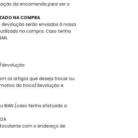
rmação da encomenda para ver o
IZADO NA COMPRA
a devolução serão enviados à nossa
tilizado na compra. Caso tenha
BAN.
/devolução:
om os artigos que deseja trocar ou
o motivo da troca/devolução e
eu IBAN (caso tenha efetuado a
NDA
utocolante com o endereço de