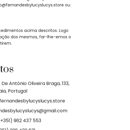
nfo@fernandesbylucyslucys.store ou
ocedimentos acima descritos. Logo
paração dos mesmos, far-lhe-emos o
tirem.
tos
De António Oliveira Braga, 133,
ia, Portugal
@fernandesbylucyslucys.store
andesbylucyslucys@gmail.com
(+351) 962 437 553