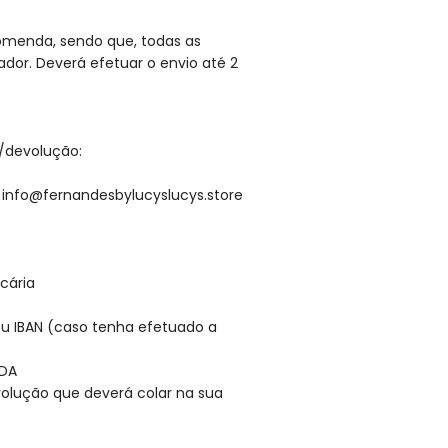
ncomenda, sendo que, todas as
dor. Deverá efetuar o envio até 2
/devolução:
a info@fernandesbylucyslucys.store
cária
eu IBAN (caso tenha efetuado a
NDA
olução que deverá colar na sua