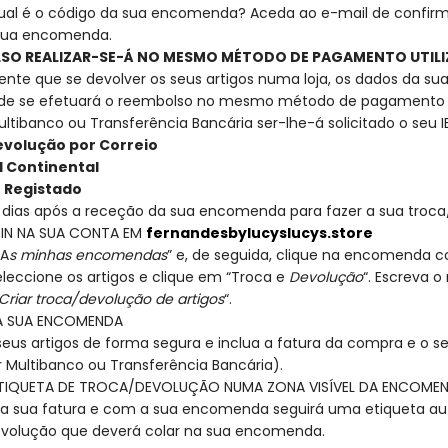
ual é o código da sua encomenda? Aceda ao e-mail de confi
sua encomenda.
SO REALIZAR-SE-Á NO MESMO MÉTODO DE PAGAMENTO UTIL
nte que se devolver os seus artigos numa loja, os dados da su
de se efetuará o reembolso no mesmo método de pagamento u
ltibanco ou Transferência Bancária ser-lhe-á solicitado o seu I
evolução por Correio
al Continental
te Registado
 dias após a receção da sua encomenda para fazer a sua troca
GIN NA SUA CONTA EM
fernandesbylucyslucys.store
“A
s minhas encomendas
” e, de seguida, clique na encomenda c
eleccione os artigos e clique em “Troca e
Devolução
“. Escreva 
Criar troca/devolução de artigos
“.
 A SUA ENCOMENDA
eus artigos de forma segura e inclua a fatura da compra e o s
 Multibanco ou Transferência Bancária).
TIQUETA DE TROCA/DEVOLUÇÃO NUMA ZONA VISÍVEL DA ENCOME
a sua fatura e com a sua encomenda seguirá uma etiqueta a
evolução que deverá colar na sua encomenda.