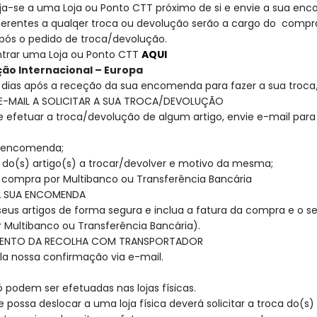
irija-se a uma Loja ou Ponto CTT próximo de si e envie a sua e
nerentes a qualqer troca ou devolução serão a cargo do compra
após o pedido de troca/devolução.
trar uma Loja ou Ponto CTT
AQUI
ção Internacional – Europa
 dias após a receção da sua encomenda para fazer a sua troca
 E-MAIL A SOLICITAR A SUA TROCA/DEVOLUÇÃO
 efetuar a troca/devolução de algum artigo, envie e-mail par
a encomenda;
ncia do(s) artigo(s) a trocar/devolver e motivo da
 compra por Multibanco ou Transferência Bancária
A SUA ENCOMENDA
eus artigos de forma segura e inclua a fatura da compra e o s
 Multibanco ou Transferência Bancária).
ENTO DA RECOLHA COM TRANSPORTADOR
la nossa confirmação via e-mail.
ó podem ser efetuadas nas lojas físicas.
 possa deslocar a uma loja física deverá solicitar a troca do(s)