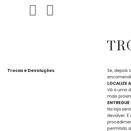
TR
Trocas e Devoluções
Se, depois 
encomenda,
LOCALIZE 
Vá a uma da
mais próxi
ENTREGUE 
Na loja se
devolver. É
procedimen
permitido a