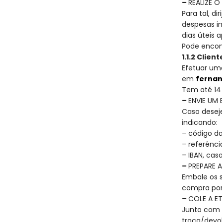
–
REALIZE O
Para tal, d
despesas i
dias úteis 
Pode encon
1.1.2 Clie
Efetuar um
em
fernan
Tem até 14
–
ENVIE UM
Caso deseje
indicando:
– código d
– referênci
– IBAN, ca
–
PREPARE 
Embale os s
compra por
–
COLE A E
Junto com 
troca/devo